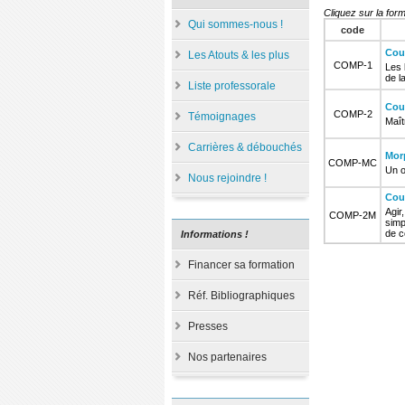
Cliquez sur la form
Qui sommes-nous !
code
Cou
Les Atouts & les plus
COMP-1
Les 
de l
Liste professorale
Cou
COMP-2
Témoignages
Maît
Carrières & débouchés
Mo
COMP-MC
Un o
Nous rejoindre !
Cou
Agir
COMP-2M
simp
de co
Informations !
Financer sa formation
Réf. Bibliographiques
Presses
Nos partenaires