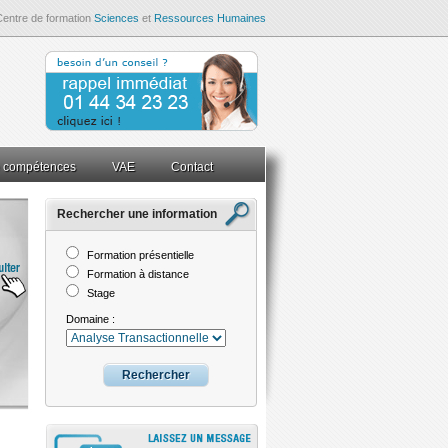
Centre de formation
Sciences
et
Ressources Humaines
e compétences
VAE
Contact
Rechercher une information
rieur
N.L.
Psychologie
Psychothérapie
Process Com
Formation présentielle
Formation à distance
Stage
on...
L'approche Jungienne de la Graphologie
Domaine :
 7 TP
Graphologie 15 TP