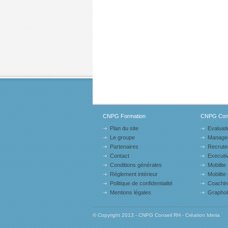
CNPG Formation
CNPG Cons
Plan du site
Evaluati
Le groupe
Manage
Partenaires
Recrut
Contact
Executi
Conditions générales
Mobilite 
Réglement intérieur
Mobilite
Politique de confidentialité
Coachi
Mentions légales
Graphol
© Copyright 2013 - CNPG Conseil RH - Création Ideria