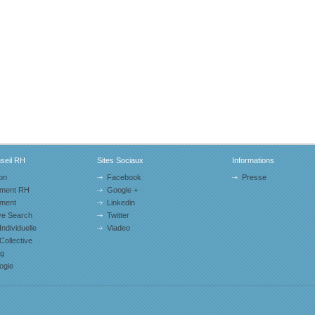
eil RH
Sites Sociaux
Informations
on
Facebook
Presse
ment RH
Google +
ement
Linkedin
ve Search
Twitter
Individuelle
Viadeo
 Collective
ng
ogie