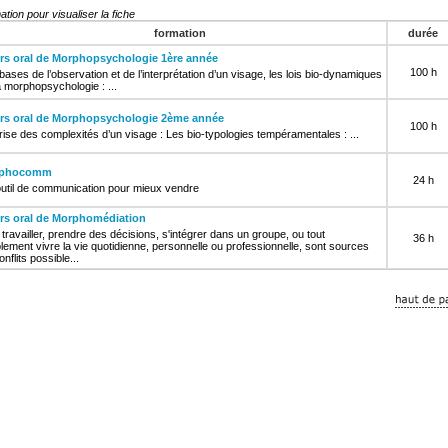
ation pour visualiser la fiche
formation
durée
rs oral de Morphopsychologie 1ère année
100 h
bases de l’observation et de l’interprétation d’un visage, les lois bio-dynamiques
a morphopsychologie : ...
rs oral de Morphopsychologie 2ème année
100 h
rise des complexités d’un visage : Les bio-typologies tempéramentales : ...
rphocomm
24 h
util de communication pour mieux vendre
rs oral de Morphomédiation
, travailler, prendre des décisions, s'intégrer dans un groupe, ou tout
36 h
lement vivre la vie quotidienne, personnelle ou professionnelle, sont sources
nflits possible...