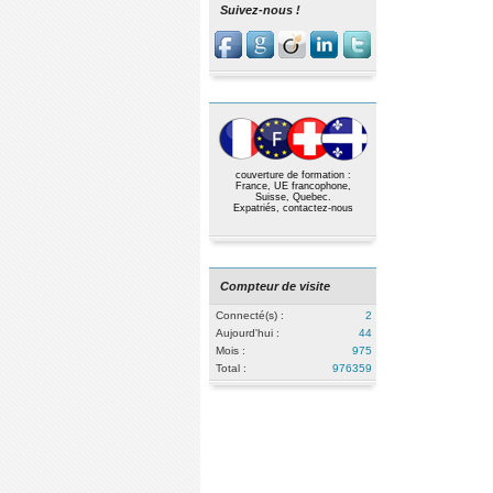
Suivez-nous !
couverture de formation :
France, UE francophone,
Suisse, Quebec.
Expatriés,
contactez-nous
Compteur de visite
Connecté(s) :
2
Aujourd'hui :
44
Mois :
975
Total :
976359