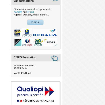
vos formations
Demandez votre devis pour votre
société
ou
OPCO
Agefos, Opcalia, Afdas, Fafiec...
Devis
CNPG Formation
28 rue de Londres
75009 Paris
01 44 34 23 23