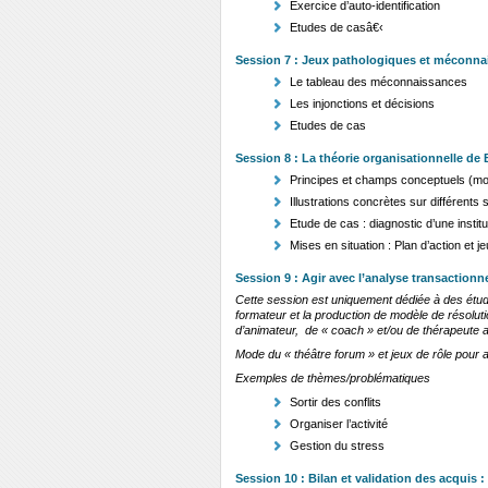
Exercice d’auto-identification
Etudes de casâ€‹
Session 7 : Jeux pathologiques et méconn
Le tableau des méconnaissances
Les injonctions et décisions
Etudes de cas
Session 8 : La théorie organisationnelle de
Principes et champs conceptuels (mod
Illustrations concrètes sur différents
Etude de cas : diagnostic d’une institu
Mises en situation : Plan d’action et j
Session 9 : Agir avec l’analyse transactionne
Cette session est uniquement dédiée à des étud
formateur et la production de modèle de résoluti
d’animateur, de « coach » et/ou de thérapeute
Mode du « théâtre forum » et jeux de rôle pour a
Exemples de thèmes/problématiques
Sortir des conflits
Organiser l’activité
Gestion du stress
Session 10 : Bilan et validation des acquis :