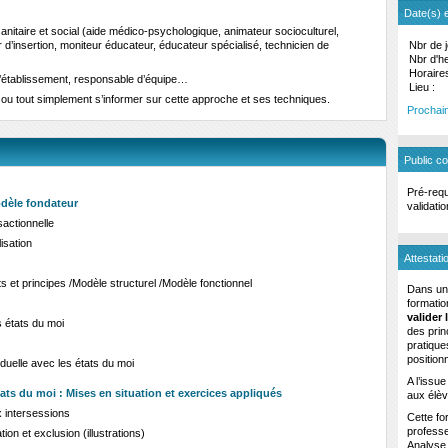
Date(s) et
nitaire et social (aide médico-psychologique, animateur socioculturel,
r d’insertion, moniteur éducateur, éducateur spécialisé, technicien de
Nbr de j
Nbr d'h
Horaires
d’établissement, responsable d’équipe…
Lieu :
ou tout simplement s’informer sur cette approche et ses techniques.
Prochain
Public c
Pré-requ
odèle fondateur
validati
sactionnelle
isation
Attestatio
 et principes /Modèle structurel /Modèle fonctionnel
Dans un 
formatio
valider
s états du moi
des prin
pratique
position
duelle avec les états du moi
A l’issu
tats du moi : Mises en situation et exercices appliqués
aux élève
x intersessions
Cette fo
professe
ion et exclusion (illustrations)
Analyse 