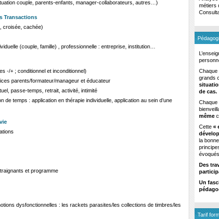
ituation couple, parents-enfants, manager-collaborateurs, autres…)
métiers 
Consulta
s Transactions
e, croisée, cachée)
Pédagogi
viduelle (couple, famille) , professionnelle : entreprise, institution…
L’enseig
personn
Chaque s
-/+ ; conditionnel et inconditionnel)
grands c
xercices parents/formateur/manageur et éducateur
situati
el, passe-temps, retrait, activité, intimité
de cas.
n de temps : application en thérapie individuelle, application au sein d’une
Chaque p
)
bienveill
même
c
vie
Cette
« 
cations
dévelo
la bonne
principe
évoqués
Des tra
ntraignants et programme
partici
Un fasc
pédagog
tions dysfonctionnelles : les rackets parasites/les collections de timbres/les
Tarif form