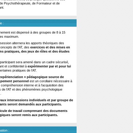
de Psychothérapeute, de Formateur et de
nt.
e :
nement est dispensé à des groupes de 8 à 15
es maximum.
ession alternera les apports théoriques des
oncepts de l’AT, des
exercices et des mises en
ons pratiques, des jeux de rôles et des études
articipant sera amené dans un cadre sécurisé,
ant et confidentiel à
expérimenter par et pour lui
ertaines pratiques de l’AT.
expérienciation » pédagogique source de
ppement personnel
est un corollaire nécessaire à
 compréhension interne et à l’acquisition des
s de l’AT et des phénomènes psychologique
.
vaux intersessions individuels et par groupe de
pants seront demandés aux participants.
icule de travail comprenant des documents
iques seront remis aux participants.
ation :