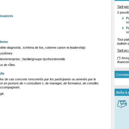
Tarif pe
2 possib
aissances
P
s
P
so
Tout pa
 Berne
bulletin 
èle diagnostic, schéma de fox, colonne canon et leadership)
Tarif en
 systèmes
(*) Assu
tion/entreprise ; famille/groupe dysfonctionnelle
finance
eux de rôles
lle
Formatio
es de cas concrets rencontrés par les participants ou amenés par le
on en posture de « consultant », de manager, de formateur, de consiller,
 accompagnant.
Boîte à o
gir.