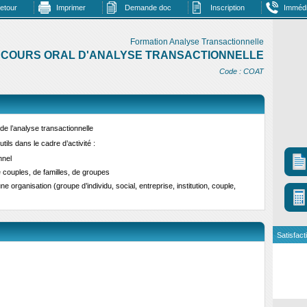
etour
Imprimer
Demande doc
Inscription
Immédi
Formation Analyse Transactionnelle
COURS ORAL D'ANALYSE TRANSACTIONNELLE
Code : COAT
de l’analyse transactionnelle
ils dans le cadre d’activité :
nnel
ouples, de familles, de groupes
ne organisation (groupe d’individu, social, entreprise, institution, couple,
Satisfact