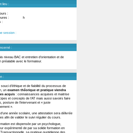
 lieu :
ours :
eures :
h
 :
e session :
oncerné :
is niveau BAC et entretien d’orientation et de
on préalable avec le formateur.
n :
souci d’éthique et de fiabilité du processus de
n, un
examen théorique et pratique viendra
 les acquis
: connaissances acquises et maitrise
cipes et concepts de l’AT mais aussi savoirs faire
s, posture de l’intervenant et « juste
nement ».
e d’une année scolaire, une attestation sera délivrée
s afin de valider le suivi régulier du cours.
rmation est dispensée par un psychologue,
ur expérimenté de par sa solide formation en
Transactionnelle, sa pratique quotidienne des