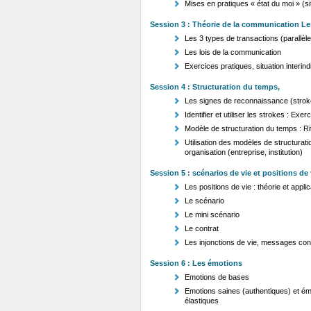
Mises en pratiques « état du moi » (s
Session 3 : Théorie de la communication Le
Les 3 types de transactions (parallèl
Les lois de la communication
Exercices pratiques, situation interindi
Session 4 : Structuration du temps,
Les signes de reconnaissance (strokes 
Identifier et utiliser les strokes : E
Modèle de structuration du temps : Ritu
Utilisation des modèles de structuratio
organisation (entreprise, institution
Session 5 : scénarios de vie et positions de 
Les positions de vie : théorie et appli
Le scénario
Le mini scénario
Le contrat
Les injonctions de vie, messages co
Session 6 : Les émotions
Emotions de bases
Emotions saines (authentiques) et émo
élastiques