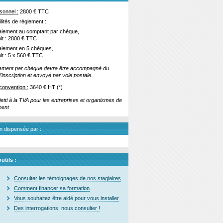
rsonnel :
2800 € TTC
ilités de règlement :
aiement au comptant par chèque,
oit : 2800 € TTC
aiement en 5 chèques,
it : 5 x 560 € TTC
iement par chèque devra être accompagné du
d'inscription et envoyé par voie postale.
 convention :
3640 € HT (*)
jetti à la TVA pour les entreprises et organismes de
ment
n dispensée par :
utils :
Consulter les témoignages de nos stagiaires
Comment financer sa formation
Vous souhaitez être aidé pour vous installer
Des interrogations, nous consulter !