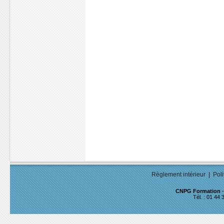
Règlement intérieur
|
Poli
CNPG Formation
-
Tél. : 01 44 